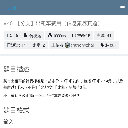
#46. 【分支】出租车费用（信息素养真题）
ID: 46
尝试: 41
传统题
1000ms
256MiB
已通过: 11
难度: 2
上传者:
anthonyzhai
标签>
题目描述
某市出租车的计费标准是：起步价（3千米以内，包括3干米）14元，以后
每超过1千米（不足1千米的按1千米算）另加价3元。
小可家到学校距离n千米，他打车需要多少钱？
题目格式
输入