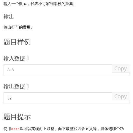
n
输入一个数
，代表小可家到学校的距离。
n
输出
输出打车的费用。
题目样例
输入数据 1
Copy
输出数据 1
Copy
题目提示
使用
库可以实现向上取整、向下取整和四舍五入等，具体选哪个功
math