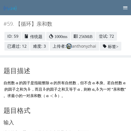
#59. 【循环】亲和数
ID: 59
尝试: 72
传统题
1000ms
256MiB
已通过: 12
难度: 3
上传者:
anthonyzhai
标签>
题目描述
a
a
a
a
自然数
的因子是指能整除
的所有自然数，但不含
本身。若自然数
a
a
a
a
b
b
a
a
的因子之和为
，而且
的因子之和又等于
，则称
,
为一对 “亲和数”
b
b
a
a
b
,
a
。求最小的一对亲和数（
<
）。
a
b
b
<
b
题目格式
输入