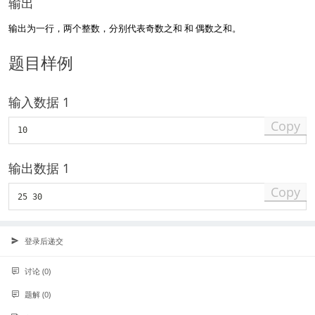
输出
<
=
输出为一行，两个整数，分别代表奇数之和 和 偶数之和。
n
<
题目样例
=
10
0
）
输入数据 1
Copy
输出数据 1
Copy
登录后递交
讨论 (0)
题解 (0)