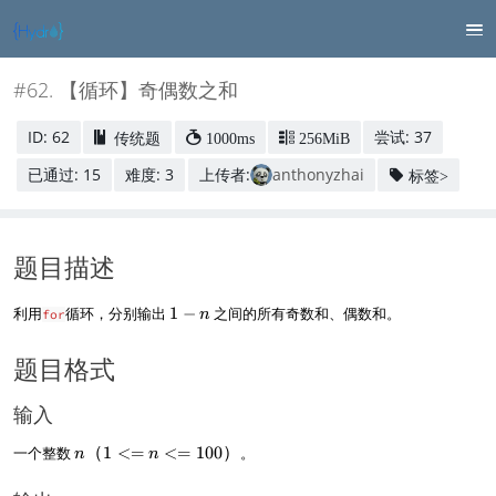
#62. 【循环】奇偶数之和
ID: 62
尝试: 37
传统题
1000ms
256MiB
已通过: 15
难度: 3
上传者:
anthonyzhai
标签>
题目描述
1
利用
循环，分别输出
1
−
之间的所有奇数和、偶数和。
for
n
-
n
题目格式
输入
n
一个整数
（
1
<=
<=
100
）
。
n
n
（
1