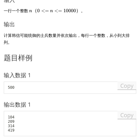
=
10
n
一行一个整数
（
0
<=
<=
10000
）
。
n
n
00
（
0
0
输出
）
<
=
计算韩信可能统御的士兵数量并依次输出，每行一个整数，从小到大排
n
列。
<
=
10
题目样例
00
0
）
输入数据 1
Copy
输出数据 1
Copy
104

209

314
