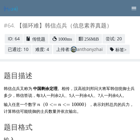
#64. 【循环难】韩信点兵（信息素养真题）
ID: 64
尝试: 20
传统题
1000ms
256MiB
已通过: 10
难度: 4
上传者:
anthonyzhai
标签>
题目描述
韩信点兵又称为
中国剩余定理
。相传，汉高祖刘邦问大将军韩信统御士兵
多少，韩信答说，每3人一列余2人、5人一列余4人、7人一列余6人。
n
输入任意一个数字
（
0
<=
<=
10000
）
，表示刘邦总共的兵力，
n
n
（
计算韩信可能统御的士兵数量并依次输出。
0
<
题目格式
=
n
<
输入