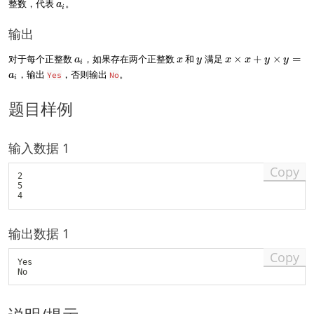
a
整数，代表
。
a
o
e
i
ti
_
t
n
m
i
输出
s
)
es
,
y
a
x
y
x
对于每个正整数
，如果存在两个正整数
和
满足
×
+
×
=
a
a
x
y
x
x
y
y
=
i
_
\
_
，输出
，否则输出
。
a
a
Yes
No
i
i
ti
n
_i
m
题目样例
es
x
+
y
输入数据 1
\
Copy
ti
2

m
5

es
y
=
输出数据 1
a
_i
Copy
Yes
