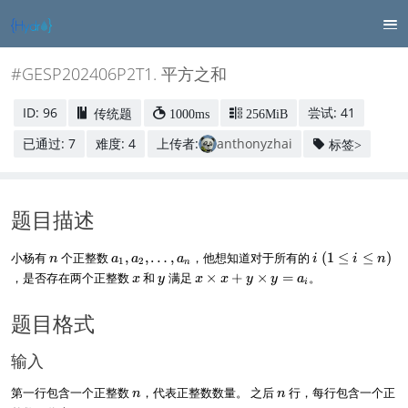
#GESP202406P2T1. 平方之和
ID: 96
尝试: 41
传统题
1000ms
256MiB
已通过: 7
难度: 4
上传者:
anthonyzhai
标签>
题目描述
n
a
i
小杨有
个正整数
,
,
…
,
，他想知道对于所有的
(
1
≤
≤
)
n
a
a
a
i
i
n
1
2
n
_
\
x
y
x
，是否存在两个正整数
和
满足
×
+
×
=
。
x
y
x
x
y
y
a
i
1
(
\
,
1
ti
题目格式
a
\
m
_
l
es
2
e
x
输入
,
i
+
\
\
y
n
n
第一行包含一个正整数
，代表正整数数量。 之后
行，每行包含一个正
n
n
d
l
\