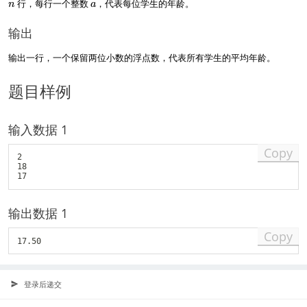
a
行，每行一个整数
，代表每位学生的年龄。
n
a
=
n
输出
<
=
输出一行，一个保留两位小数的浮点数，代表所有学生的平均年龄。
1
0
0
题目样例
输入数据 1
Copy
2

18

输出数据 1
Copy
登录后递交