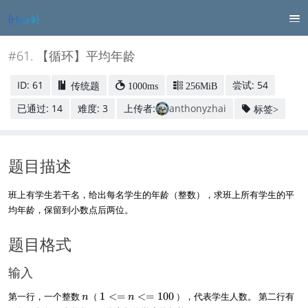
#61. 【循环】平均年龄
ID: 61
尝试: 54
传统题
1000ms
256MiB
已通过: 14
难度: 3
上传者:
anthonyzhai
标签>
题目描述
班上有学生若干名，给出每名学生的年龄（整数），求班上所有学生的平
均年龄，保留到小数点后两位。
题目格式
输入
n
1
n
第一行，一个整数
（
1
<=
<=
100
），代表学生人数。 第二行有
n
n
<